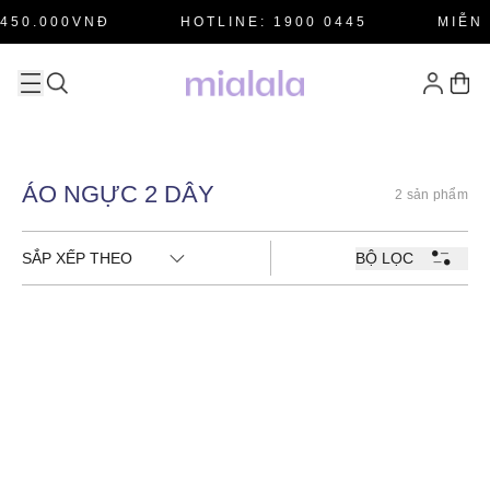
450.000VNĐ
HOTLINE: 1900 0445
MIỄN 
ÁO NGỰC 2 DÂY
2 sản phẩm
SẮP XẾP THEO
BỘ LỌC