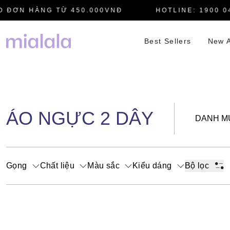
 ĐƠN HÀNG TỪ 450.000VNĐ
HOTLINE: 1900 04
Best Sellers
New A
ÁO NGỰC 2 DÂY
DANH M
Gọng
Chất liệu
Màu sắc
Kiểu dáng
Bộ lọc