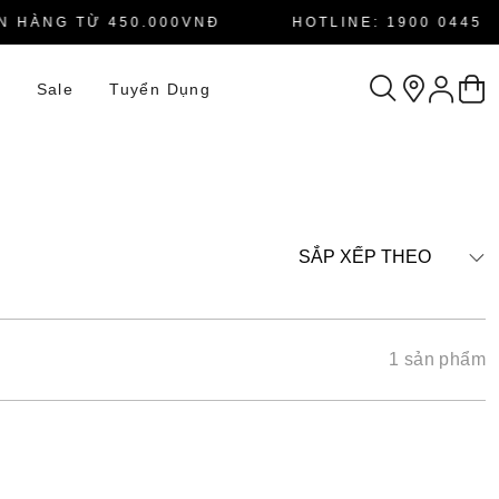
 HÀNG TỪ 450.000VNĐ
HOTLINE: 1900 0445
n
Sale
Tuyển Dụng
SẮP XẾP THEO
1 sản phẩm