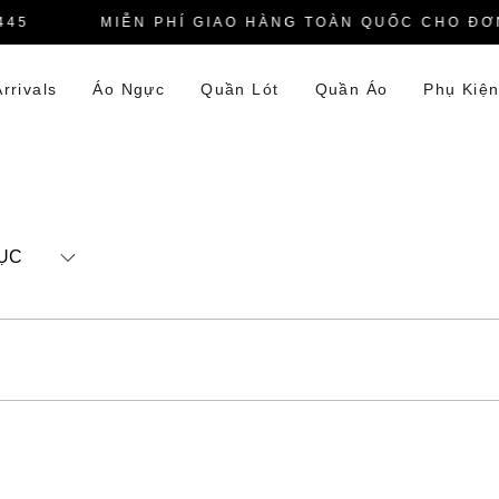
45
MIỄN PHÍ GIAO HÀNG TOÀN QUỐC CHO ĐƠN
rrivals
Áo Ngực
Quần Lót
Quần Áo
Phụ Kiệ
ỤC