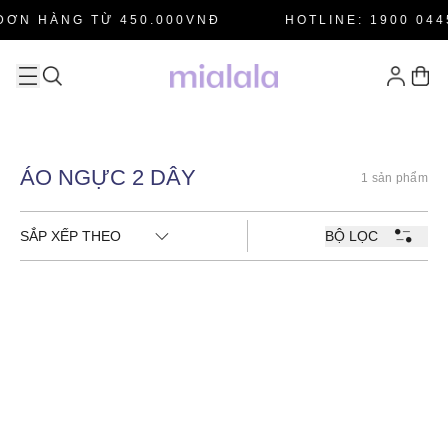
ĐƠN HÀNG TỪ 450.000VNĐ
HOTLINE: 1900 044
ÁO NGỰC 2 DÂY
1 sản phẩm
SẮP XẾP THEO
BỘ LỌC