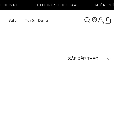
.000VNĐ
HOTLINE: 1900 0445
MIỄN PHÍ
n
Sale
Tuyển Dụng
SẮP XẾP THEO