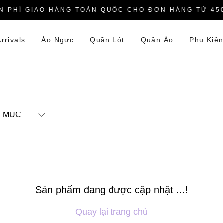
 PHÍ GIAO HÀNG TOÀN QUỐC CHO ĐƠN HÀNG TỪ 450
rrivals
Áo Ngực
Quần Lót
Quần Áo
Phụ Kiệ
 MỤC
Sản phẩm đang được cập nhật ...!
Quay lại trang chủ