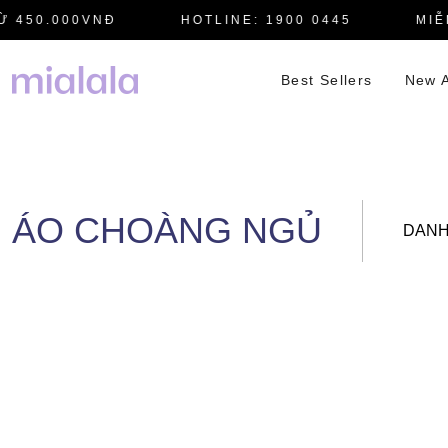
 450.000VNĐ
HOTLINE: 1900 0445
MIỄN
Best Sellers
New A
ÁO CHOÀNG NGỦ
DANH